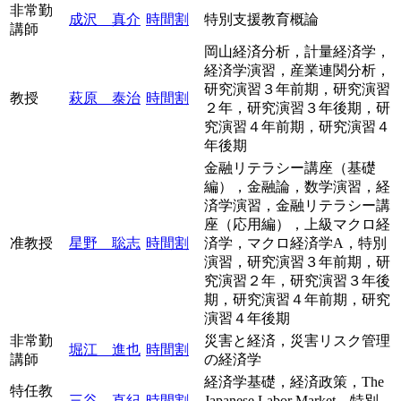
非常勤
成沢 真介
時間割
特別支援教育概論
講師
岡山経済分析，計量経済学，
経済学演習，産業連関分析，
研究演習３年前期，研究演習
教授
萩原 泰治
時間割
２年，研究演習３年後期，研
究演習４年前期，研究演習４
年後期
金融リテラシー講座（基礎
編），金融論，数学演習，経
済学演習，金融リテラシー講
座（応用編），上級マクロ経
准教授
星野 聡志
時間割
済学，マクロ経済学A，特別
演習，研究演習３年前期，研
究演習２年，研究演習３年後
期，研究演習４年前期，研究
演習４年後期
非常勤
災害と経済，災害リスク管理
堀江 進也
時間割
講師
の経済学
経済学基礎，経済政策，The
特任教
三谷 直紀
時間割
Japanese Labor Market，特別