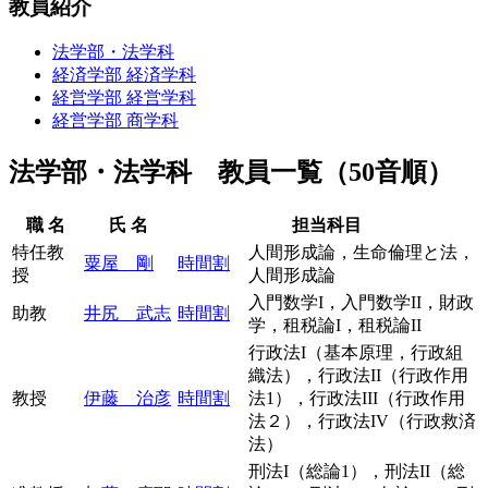
教員紹介
法学部・法学科
経済学部 経済学科
経営学部 経営学科
経営学部 商学科
法学部・法学科 教員一覧（50音順）
職 名
氏 名
担当科目
特任教
人間形成論，生命倫理と法，
粟屋 剛
時間割
授
人間形成論
入門数学I，入門数学II，財政
助教
井尻 武志
時間割
学，租税論I，租税論II
行政法I（基本原理，行政組
織法），行政法II（行政作用
教授
伊藤 治彦
時間割
法1），行政法III（行政作用
法２），行政法IV（行政救済
法）
刑法I（総論1），刑法II（総