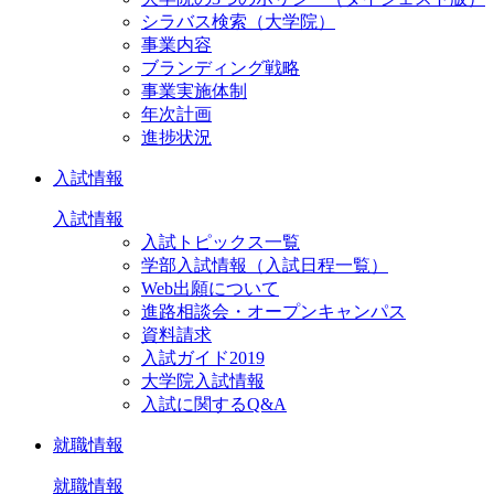
シラバス検索（大学院）
事業内容
ブランディング戦略
事業実施体制
年次計画
進捗状況
入試情報
入試情報
入試トピックス一覧
学部入試情報（入試日程一覧）
Web出願について
進路相談会・オープンキャンパス
資料請求
入試ガイド2019
大学院入試情報
入試に関するQ&A
就職情報
就職情報