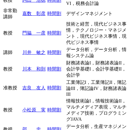
教授
内田 浩徳
時間割
VI，税務会計論
非常勤
嘉数 彰彦
時間割
デザインマネジメント
講師
技術と経営，現代ビジネス事
情，テクノロジー・マネジメ
教授
門脇 一彦
時間割
ント，現代ビジネス事情，現
代ビジネス事情
データ分析，データ分析，情
講師
川井 敏之
時間割
報システム論
財務諸表論I，財務諸表論II，
教授
川本 和則
時間割
会計学基礎I，会計学基礎II，
会計学
工業簿記I，工業簿記II，簿記
准教授
吉良 友人
時間割
論III，簿記論IV，財務諸表論
III
情報技術論I，情報技術論II，
マルチメディア表現，マルチ
教授
小松原 実
時間割
メディア技術，プログラミン
グJAVA
データ分析，生産マネジメン
教授
邵 忠
時間割