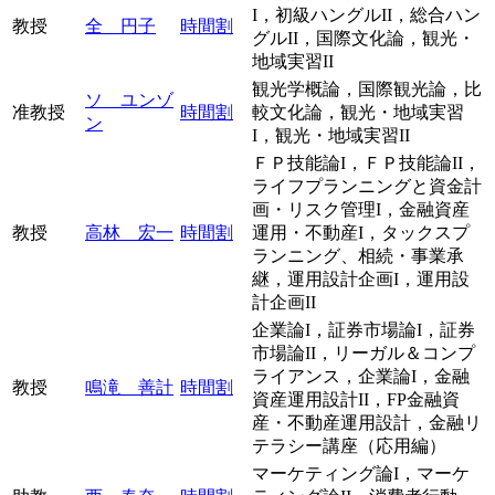
I，初級ハングルII，総合ハン
教授
全 円子
時間割
グルII，国際文化論，観光・
地域実習II
観光学概論，国際観光論，比
ソ ユンゾ
准教授
時間割
較文化論，観光・地域実習
ン
I，観光・地域実習II
ＦＰ技能論I，ＦＰ技能論II，
ライフプランニングと資金計
画・リスク管理I，金融資産
教授
高林 宏一
時間割
運用・不動産I，タックスプ
ランニング、相続・事業承
継，運用設計企画I，運用設
計企画II
企業論I，証券市場論I，証券
市場論II，リーガル＆コンプ
ライアンス，企業論I，金融
教授
鳴滝 善計
時間割
資産運用設計II，FP金融資
産・不動産運用設計，金融リ
テラシー講座（応用編）
マーケティング論I，マーケ