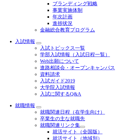
ブランディング戦略
事業実施体制
年次計画
進捗状況
金融総合教育プログラム
入試情報
入試トピックス一覧
学部入試情報（入試日程一覧）
Web出願について
進路相談会・オープンキャンパス
資料請求
入試ガイド2019
大学院入試情報
入試に関するQ&A
就職情報
就職関連日程（在学生向け）
卒業生の主な就職先
就職関連リンク集
就活サイト（全国版）
就活サイト（地域別）