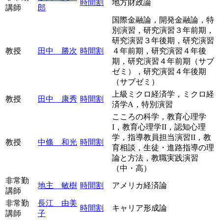
時間割
地方財政論
講師
郎
国際金融論，開発金融論，特
別演習，研究演習３年前期，
研究演習３年後期，研究演習
教授
田中 勝次
時間割
４年前期，研究演習４年後
期，研究演習４年前期（サブ
ゼミ），研究演習４年後期
（サブゼミ）
上級ミクロ経済学，ミクロ経
教授
田中 康秀
時間割
済学A，特別演習
こころの科学，教育心理学
I，教育心理学II，認知心理
学，指導教員担当演習II，教
教授
中條 和光
時間割
育相談，生徒・進路指導の理
論と方法，教職実践演習
（中・高）
非常勤
地主 敏樹
時間割
アメリカ経済論
講師
非常勤
長江 由美
時間割
キャリア形成論
講師
子