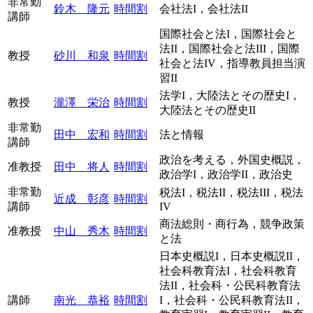
非常勤
鈴木 隆元
時間割
会社法I，会社法II
講師
国際社会と法I，国際社会と
法II，国際社会と法III，国際
教授
砂川 和泉
時間割
社会と法IV，指導教員担当演
習II
法学I，大陸法とその歴史I，
教授
瀧澤 栄治
時間割
大陸法とその歴史II
非常勤
田中 宏和
時間割
法と情報
講師
政治を考える，外国史概説，
准教授
田中 将人
時間割
政治学I，政治学II，政治史
非常勤
税法I，税法II，税法III，税法
近成 彰彦
時間割
講師
IV
商法総則・商行為，競争政策
准教授
中山 秀木
時間割
と法
日本史概説I，日本史概説II，
社会科教育法I，社会科教育
法II，社会科・公民科教育法
講師
南光 恭裕
時間割
I，社会科・公民科教育法II，