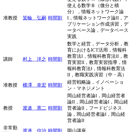
使える数学Ｂ（微分と積
分），情報ネットワーク論
准教授
箕輪 弘嗣
時間割
I，情報ネットワーク論II，ア
プリケーション作成演習，デ
ータベース論，データベース
実践
数学と経営，データ分析，教
育におけるICT活用，情報科
教育法I，情報科教育法II，教
講師
村上 洋之
時間割
育実習II，教育実習指導，情
報科教育法I，情報科教育法
II，教職実践演習（中・高）
経営戦略論，イノベーショ
准教授
横澤 幸宏
時間割
ン・マネジメント
岡山経営者論I，岡山経営者
論II，岡山経営者論I，岡山経
教授
渡邉 憲二
時間割
営者論II，フードビジネス
論，岡山経営者論I，岡山経
営者論II
非常勤
渡邉 信治
時間割
岡山講座