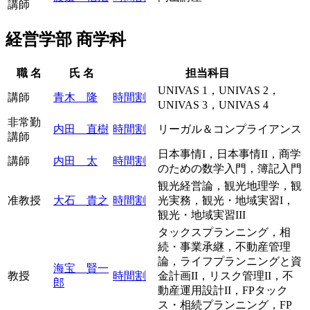
講師
経営学部 商学科
職 名
氏 名
担当科目
UNIVAS 1，UNIVAS 2，
講師
青木 隆
時間割
UNIVAS 3，UNIVAS 4
非常勤
内田 直樹
時間割
リーガル＆コンプライアンス
講師
日本事情I，日本事情II，商学
講師
内田 太
時間割
のための数学入門，簿記入門
観光経営論，観光地理学，観
准教授
大石 貴之
時間割
光実務，観光・地域実習I，
観光・地域実習III
タックスプランニング，相
続・事業承継，不動産管理
論，ライフプランニングと資
海宝 賢一
教授
時間割
金計画II，リスク管理II，不
郎
動産運用設計II，FPタック
ス・相続プランニング，FP