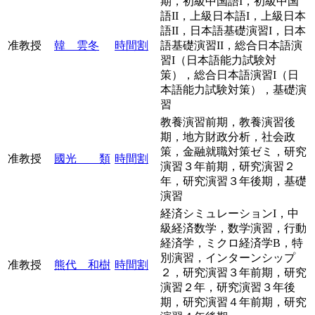
期，初級中国語I，初級中国
語II，上級日本語I，上級日本
語II，日本語基礎演習I，日本
准教授
韓 雲冬
時間割
語基礎演習II，総合日本語演
習I（日本語能力試験対
策），総合日本語演習I（日
本語能力試験対策），基礎演
習
教養演習前期，教養演習後
期，地方財政分析，社会政
策，金融就職対策ゼミ，研究
准教授
國光 類
時間割
演習３年前期，研究演習２
年，研究演習３年後期，基礎
演習
経済シミュレーションI，中
級経済数学，数学演習，行動
経済学，ミクロ経済学B，特
別演習，インターンシップ
准教授
熊代 和樹
時間割
２，研究演習３年前期，研究
演習２年，研究演習３年後
期，研究演習４年前期，研究