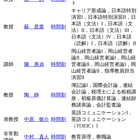
ト
キャリア形成論，日本語特別
演習I，日本語特別演習II，日
本語（文法）I，日本語（文
教授
蘇 君業
時間割
法）II，日本語（文法）III，
日本語（文法）IV，日本語
（読解）I，日本語（読解）II
岡山経営者論I，岡山経営者
論II，岡山経営者論I，岡山経
講師
陳 惠貞
時間割
営者論II，岡山経営者論I，岡
山経営者論II，指導教員担当
演習II
簿記論I，国際会計論，連結
会計論，税理士による租税講
教授
陶 静
時間割
座，初級原価計算論，連結財
務諸表論，会計監査論
英語コミュニケーションI，
准教授
中原 敬介
時間割
英語コミュニケーション
（TOEIC）I
非常勤
中村 直人
時間割
教育原理，教職論