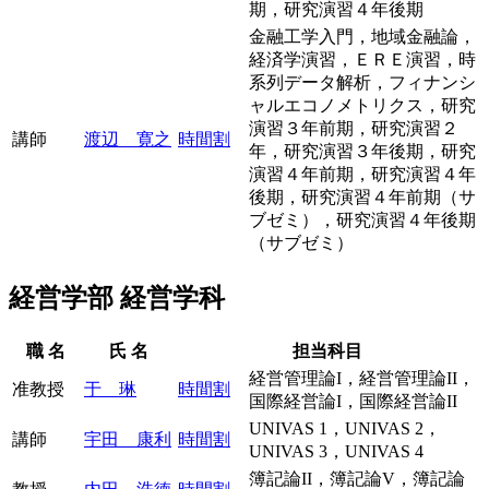
期，研究演習４年後期
金融工学入門，地域金融論，
経済学演習，ＥＲＥ演習，時
系列データ解析，フィナンシ
ャルエコノメトリクス，研究
演習３年前期，研究演習２
講師
渡辺 寛之
時間割
年，研究演習３年後期，研究
演習４年前期，研究演習４年
後期，研究演習４年前期（サ
ブゼミ），研究演習４年後期
（サブゼミ）
経営学部 経営学科
職 名
氏 名
担当科目
経営管理論I，経営管理論II，
准教授
于 琳
時間割
国際経営論I，国際経営論II
UNIVAS 1，UNIVAS 2，
講師
宇田 康利
時間割
UNIVAS 3，UNIVAS 4
簿記論II，簿記論V，簿記論