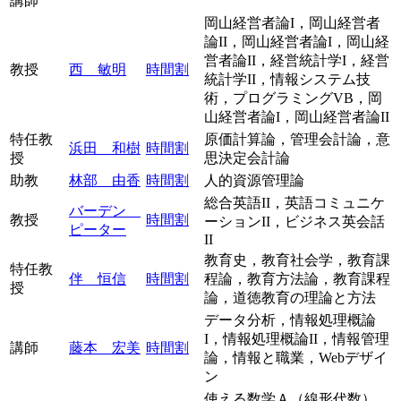
講師
岡山経営者論I，岡山経営者
論II，岡山経営者論I，岡山経
営者論II，経営統計学I，経営
教授
西 敏明
時間割
統計学II，情報システム技
術，プログラミングVB，岡
山経営者論I，岡山経営者論II
特任教
原価計算論，管理会計論，意
浜田 和樹
時間割
授
思決定会計論
助教
林部 由香
時間割
人的資源管理論
総合英語II，英語コミュニケ
バーデン
教授
時間割
ーションII，ビジネス英会話
ピーター
II
教育史，教育社会学，教育課
特任教
伴 恒信
時間割
程論，教育方法論，教育課程
授
論，道徳教育の理論と方法
データ分析，情報処理概論
I，情報処理概論II，情報管理
講師
藤本 宏美
時間割
論，情報と職業，Webデザイ
ン
使える数学Ａ（線形代数），