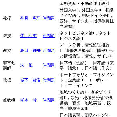
金融資産・不動産運用設計
外国文学I，外国文学II，初級
ドイツ語I，初級ドイツ語II，
教授
香月 恵里
時間割
西洋デザイン史，指導教員担
当演習II
ネットビジネス論I，ネット
教授
蒲 和重
時間割
ビジネス論II
データ分析，情報処理概論
教授
島田 伸夫
時間割
I，情報処理概論II，情報社会
と情報倫理，情報デザインII
非常勤
日本語（会話），日本語（文
朱 風
時間割
講師
字・語彙），日本語（作文）
ポートフォリオ・マネジメン
教授
城下 賢吾
時間割
ト，企業論II，コーポレー
ト・ファイナンス
地域づくり論I，地域づくり
論II，観光・地域開発論特殊
准教授
杉本 敦
時間割
講義，観光・地域実習I，観
光・地域実習III
日本語表現，初級ハングル