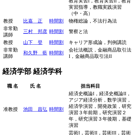
教育実習I，教育実習II，教育
実習指導，教職実践演習
（中・高）
教授
比嘉 正
時間割
物権総論，不法行為法
非常勤
三村 邦彦
時間割
警察と法
講師
教授
山下 登
時間割
キャリア形成論，判例講読
非常勤
会社法概説，金融商品取引法
和久野 藍
時間割
講師
I，金融商品取引法II
経済学部 経済学科
職 名
氏 名
担当科目
経済史概論I，経済史概論II，
アジア経済分析，数学演習，
経済学演習，開発政策，研究
准教授
池田 昌弘
時間割
演習３年前期，研究演習２
年，研究演習３年後期，基礎
演習
芸術I，芸術II，芸術III，芸術