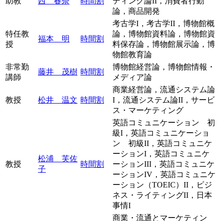
助教
西 春奈
時間割
ティング論II，消費者行動
論，商品開発
考古学I，考古学II，博物館概
特任教
論，博物館資料論，博物館資
福本 明
時間割
授
料保存論，博物館展示論，博
物館教育論
非常勤
博物館経営論，博物館情報・
藤井 茂樹
時間割
講師
メディア論
商業経営論，流通システム論
教授
松井 温文
時間割
I，流通システム論II，サービ
ス・マーケティング
英語コミュニケーション 初
級I，英語コミュニケーショ
ン 初級II，英語コミュニケ
ーションI，英語コミュニケ
松浦 芙佐
教授
時間割
ーションIII，英語コミュニケ
子
ーションIV，英語コミュニケ
ーション（TOEIC）II，ビジ
ネス・ライティングII，日本
事情I
商業・流通とマーケティン