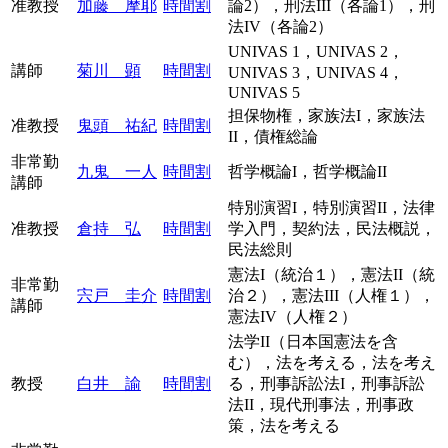
准教授
加藤 摩耶
時間割
論2），刑法III（各論1），刑
法IV（各論2）
UNIVAS 1，UNIVAS 2，
講師
菊川 顕
時間割
UNIVAS 3，UNIVAS 4，
UNIVAS 5
担保物権，家族法I，家族法
准教授
鬼頭 祐紀
時間割
II，債権総論
非常勤
九鬼 一人
時間割
哲学概論I，哲学概論II
講師
特別演習I，特別演習II，法律
准教授
倉持 弘
時間割
学入門，契約法，民法概説，
民法総則
憲法I（統治１），憲法II（統
非常勤
宍戸 圭介
時間割
治２），憲法III（人権１），
講師
憲法IV（人権２）
法学II（日本国憲法を含
む），法を考える，法を考え
教授
白井 諭
時間割
る，刑事訴訟法I，刑事訴訟
法II，現代刑事法，刑事政
策，法を考える